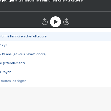
e jeu qui a transformé l’ennui en chef-d’œuvre
nsformé l’ennui en chef-d’œuvre
 DayZ
 a 13 ans (et vous l'avez ignoré)
e (littéralement)
im Rayan
 toutes les règles
s les jeux vidéo
us choquant de Rockstar ? - Le scandale BULLY
e plus moche de Steam