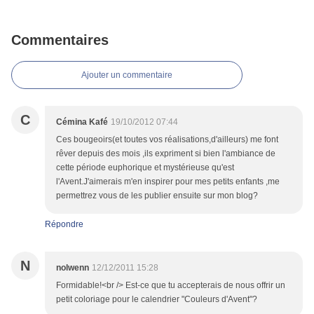
Commentaires
Ajouter un commentaire
C
Cémina Kafé
19/10/2012 07:44
Ces bougeoirs(et toutes vos réalisations,d'ailleurs) me font
rêver depuis des mois ,ils expriment si bien l'ambiance de
cette période euphorique et mystérieuse qu'est
l'Avent.J'aimerais m'en inspirer pour mes petits enfants ,me
permettrez vous de les publier ensuite sur mon blog?
Répondre
N
nolwenn
12/12/2011 15:28
Formidable!<br /> Est-ce que tu accepterais de nous offrir un
petit coloriage pour le calendrier "Couleurs d'Avent"?