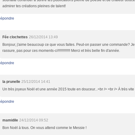
souhaite continuer a suivre tes publications pleine de poésie et de chaleur douce
admirer tes créations pleines de talent!
épondre
Fée clochettes
26/12/2014 13:49
Bonjour, j'aime beaucoup ce que vous faites. Peut-on passer une commande? Je
rassure, pas pour ces moments-ci!!!!!!!!!!!!!! Merci et très belle fin d'année.
épondre
la prunelle
25/12/2014 14:41
Un très joyeux Noël et une année 2015 toute en douceur...<br /> <br /> À très vite 
épondre
mamidile
24/12/2014 09:52
Bon Noël à tous. On vous attend comme le Messie !