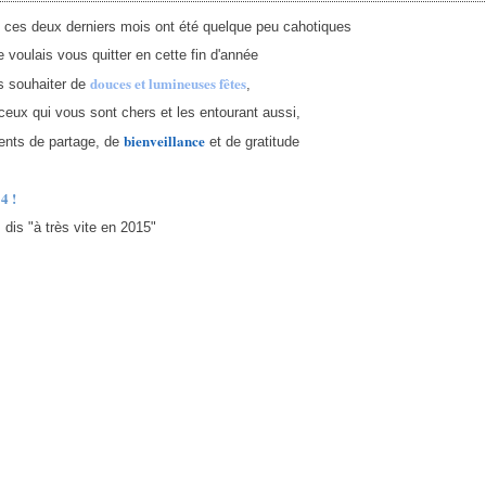
, ces deux derniers mois ont été quelque peu cahotiques
e voulais vous quitter en cette fin d'année
douces et lumineuses fêtes
s souhaiter de
,
ceux qui vous sont chers et les entourant aussi,
bienveillance
nts de partage, de
et de gratitude
4 !
 dis "à très vite en 2015"