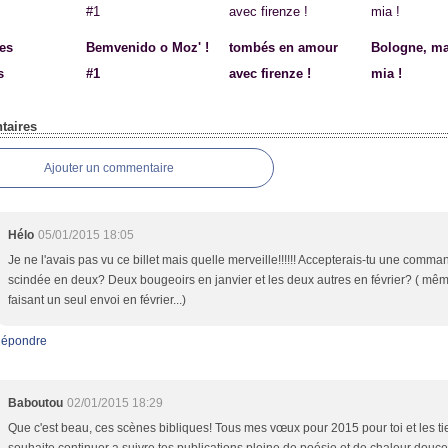
des
Bemvenido o Moz' !
tombés en amour
Bologne, 
s
#1
avec firenze !
mia !
aires
Ajouter un commentaire
Hélo
05/01/2015 18:05
Je ne l'avais pas vu ce billet mais quelle merveille!!!!!! Accepterais-tu une comm
scindée en deux? Deux bougeoirs en janvier et les deux autres en février? ( mê
faisant un seul envoi en février...)
épondre
Baboutou
02/01/2015 18:29
Que c'est beau, ces scènes bibliques! Tous mes vœux pour 2015 pour toi et les ti