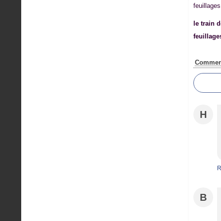
le train 
feuillage
Comment
H
R
B