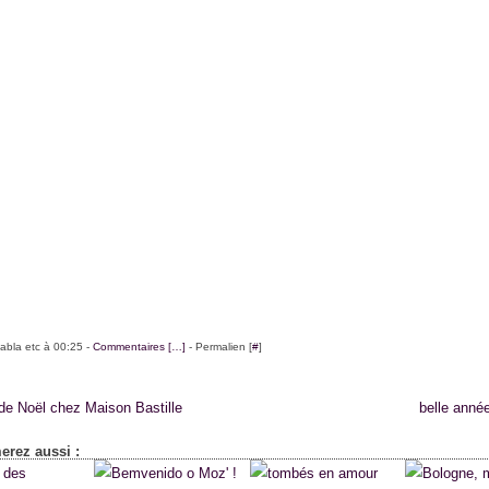
labla etc à 00:25 -
Commentaires [
…
]
- Permalien [
#
]
de Noël chez Maison Bastille
belle anné
erez aussi :