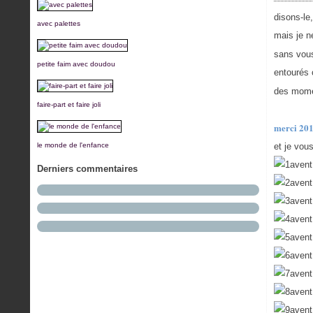
disons-le
avec palettes
mais je n
sans vou
petite faim avec doudou
entourés 
des mome
faire-part et faire joli
merci 201
le monde de l'enfance
et je vous
Derniers commentaires