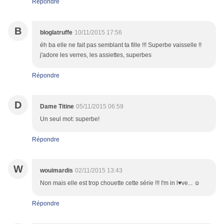
Répondre
B
bloglatruffe
10/11/2015 17:56
éh ba elle ne fait pas semblant ta fille !!! Superbe vaisselle !!
j'adore les verres, les assiettes, superbes
Répondre
D
Dame Titine
05/11/2015 06:59
Un seul mot: superbe!
Répondre
W
wouimardis
02/11/2015 13:43
Non mais elle est trop chouette cette série !!! I'm in l♥ve... ☺
Répondre