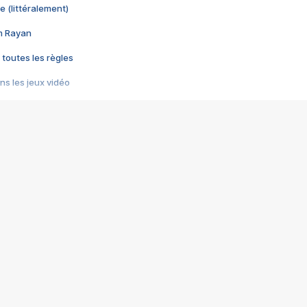
e (littéralement)
im Rayan
 toutes les règles
s les jeux vidéo
us choquant de Rockstar ? - Le scandale BULLY
e plus moche de Steam
du RÊVE tourne au CAUCHEMAR
pendant 8 heures
it… à tort
umiliés par un jeu vidéo
ire - Final Fantasy 8
ti un empire - Age of Empires
story DOFUS