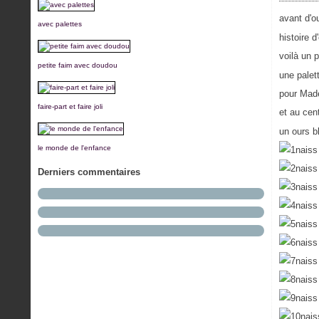
avant d'o
avec palettes
histoire 
voilà un 
petite faim avec doudou
une palet
pour Made
faire-part et faire joli
et au cen
un ours b
le monde de l'enfance
Derniers commentaires