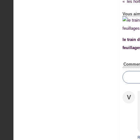
les hor
Vous aim
le train 
feuillage
Comment
V
R