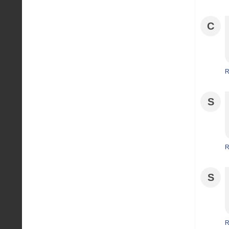
C
R
S
R
S
R