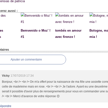
tensias de patricia
erez aussi :
des
Bemvenido o Moz' !
tombés en amour
Bologne, 
s
#1
avec firenze !
mia !
aires
Ajouter un commentaire
Vicky
17/07/2019 17:34
Bonjour, <br /> <br /> On m'a offert pour la naissance de ma fille une assiette co
celle de madeleine mais en rose. <br /> <br /> Je l'adore. Ayant eu une deuxième f
serait il possible d'avoir plus de renseignements pour vous en commander une sv
/> <br /> Merci d'avance de votre réponse 😊
épondre