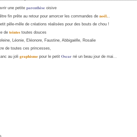
parenthèse
uvrir une petite
oisive
noël.
d'être fin prête au retour pour amorcer les commandes de
..
petit pêle-mêle de créations réalisées pour des bouts de chou !
teintes
te de
toutes douces
leine, Léonie, Eléonore, Faustine, Abbigaëlle, Rosalie
tre de toutes ces princesses,
graphisme
Oscar
lanc au joli
pour le petit
né un beau jour de mai...