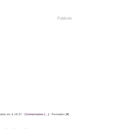
Publicité
labla etc à 19:37 -
Commentaires [
…
]
- Permalien [
#
]