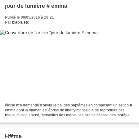
jour de lumière # emma
Publié le 09/05/2016 à 18:21
Par
blabla etc
éloïse m'a demandé d'ouvrir le bal des baptêmes en composant un set pour
emma dont la maman est éprise de libertyimpossible de reproduire ces
tissus, must du must, merveilles des merveilles, tant la finesse des motifs est
grande et ciselée...et d'ailleurs...
H❤︎me