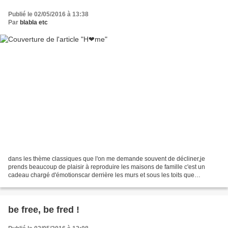
Publié le 02/05/2016 à 13:38
Par
blabla etc
dans les thème classiques que l'on me demande souvent de décliner,je
prends beaucoup de plaisir à reproduire les maisons de famille c'est un
cadeau chargé d'émotionscar derrière les murs et sous les toits que
j'esquisse se bousculent des moments de partage...
be free, be fred !