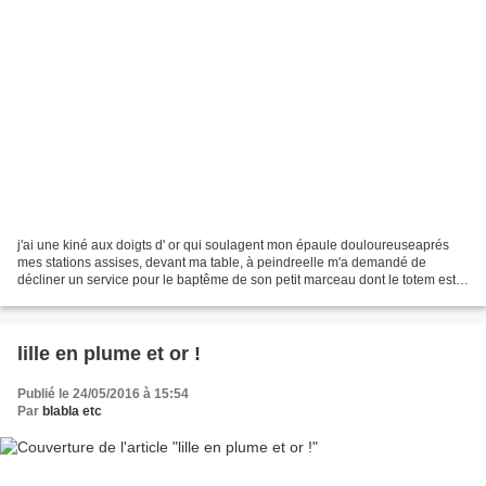
j'ai une kiné aux doigts d' or qui soulagent mon épaule douloureuseaprés
mes stations assises, devant ma table, à peindreelle m'a demandé de
décliner un service pour le baptême de son petit marceau dont le totem est
un lion voilà les pièces que j'ai composées...
lille en plume et or !
Publié le 24/05/2016 à 15:54
Par
blabla etc