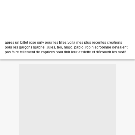
aprés un billet rose girly pour les filles,voilà mes plus récentes créations
pour les garçons !gabriel, jules, téo, hugo, pablo, robin et robinne devraient
pas faire tellement de caprices pour finir leur assiette et découvrir les motifs
qui s'y cachent...