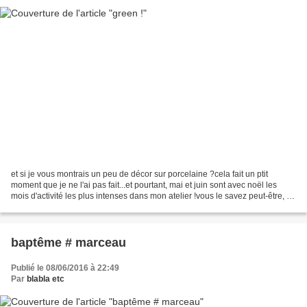
et si je vous montrais un peu de décor sur porcelaine ?cela fait un ptit
moment que je ne l'ai pas fait...et pourtant, mai et juin sont avec noël les
mois d'activité les plus intenses dans mon atelier !vous le savez peut-être, je
suis une fille du printemps...
baptême # marceau
Publié le 08/06/2016 à 22:49
Par
blabla etc