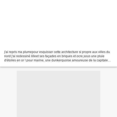
j'ai repris ma plumepour esquisser cette architecture si propre aux villes du
nord j'ai redessiné lilleet ses façades en briques et ocre,sous une pluie
d'étoiles en or ! pour marine, une dunkerquoise amoureuse de la capitale
des flandres lille qui sait...