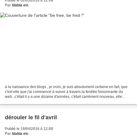
Publié le 02/05/2016 à 12:08
Par
blabla etc
à la naissance des blogs , je crois, je suis absolument certaine en fait, que
c'est elle que j'ai commencé à suivre à travers la fenêtre foisonnante du
web...c'était il y a une dizaine d'années, c'était carrément nouveau, elle
faisait partie des toutes...
dérouler le fil d'avril
Publié le 19/04/2016 à 12:00
Par
blabla etc