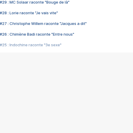
#29 : MC Solaar raconte "Bouge de là"
28 : Lorie raconte "Je vais vite"
#27 : Christophe Willem raconte "Jacques a dit"
#26 : Chimène Badi raconte "Entre nous"
#25 : Indochine raconte "3e sexe"
#24 : Zaho raconte "C'est chelou"
#23 : Patrick Bruel raconte "Au café des délices"
#22 : Kyo raconte "Le chemin"
#21 : Nolwenn Leroy raconte "Cassé"
#20 : Patrick Hernandez raconte "Born to be alive"
#19 : Lorie raconte "Près de moi"
#18 : Michael Jones raconte "A nos actes manqués" (avec Jean-Jacque
#17 : Khaled raconte "Aïcha"