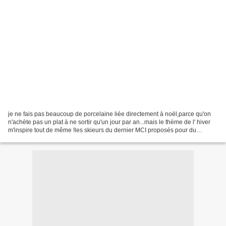
je ne fais pas beaucoup de porcelaine liée directement à noël,parce qu'on
n'achète pas un plat à ne sortir qu'un jour par an...mais le thème de l' hiver
m'inspire tout de même !les skieurs du dernier MCI proposés pour du
patchworkont trouvé leurs semblables...