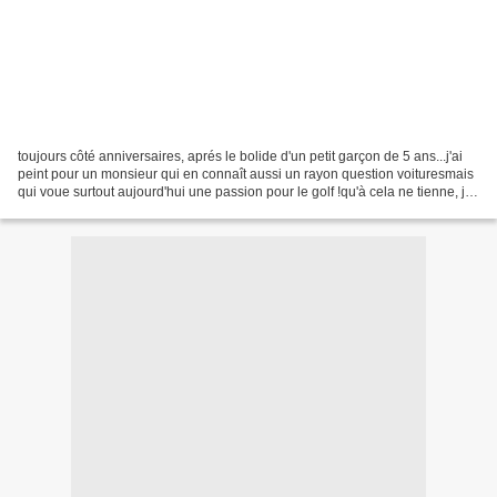
toujours côté anniversaires, aprés le bolide d'un petit garçon de 5 ans...j'ai
peint pour un monsieur qui en connaît aussi un rayon question voituresmais
qui voue surtout aujourd'hui une passion pour le golf !qu'à cela ne tienne, j'ai
donc illustré deux...