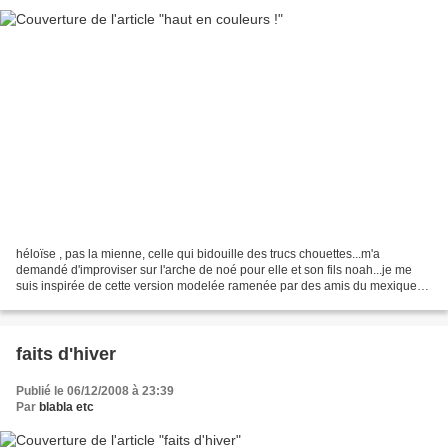
héloïse , pas la mienne, celle qui bidouille des trucs chouettes...m'a
demandé d'improviser sur l'arche de noé pour elle et son fils noah...je me
suis inspirée de cette version modelée ramenée par des amis du mexiqueet
voilà ce qu'il en est sorti !une...
faits d'hiver
Publié le 06/12/2008 à 23:39
Par
blabla etc