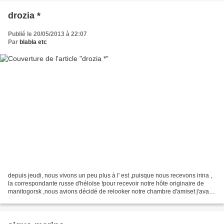
drozia *
Publié le 20/05/2013 à 22:07
Par
blabla etc
depuis jeudi, nous vivons un peu plus à l' est ,puisque nous recevons irina ,
la correspondante russe d'héloïse !pour recevoir notre hôte originaire de
manitogorsk ,nous avions décidé de relooker notre chambre d'amiset j'avais
glissé une pièce de porcelaine...