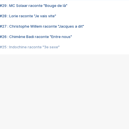
#29 : MC Solaar raconte "Bouge de là"
28 : Lorie raconte "Je vais vite"
#27 : Christophe Willem raconte "Jacques a dit"
#26 : Chimène Badi raconte "Entre nous"
#25 : Indochine raconte "3e sexe"
#24 : Zaho raconte "C'est chelou"
#23 : Patrick Bruel raconte "Au café des délices"
#22 : Kyo raconte "Le chemin"
#21 : Nolwenn Leroy raconte "Cassé"
#20 : Patrick Hernandez raconte "Born to be alive"
#19 : Lorie raconte "Près de moi"
#18 : Michael Jones raconte "A nos actes manqués" (avec Jean-Jacque