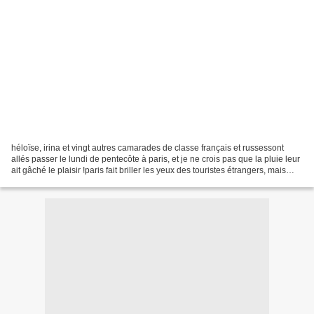
héloïse, irina et vingt autres camarades de classe français et russessont
allés passer le lundi de pentecôte à paris, et je ne crois pas que la pluie leur
ait gâché le plaisir !paris fait briller les yeux des touristes étrangers, mais
fascine aussi des...