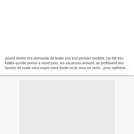
quand émilie m'a demandé de tester son tout premier modèle, j'ai été très
flattée qu'elle pense à moiet puis, les vacances arrivant, se profilaient des
heures de route vous voyez sans doute où je veux en venir....pour optimiser
le temps passé à la place...