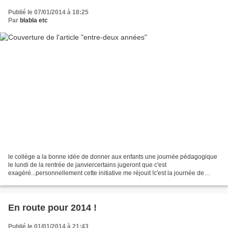
Publié le 07/01/2014 à 18:25
Par
blabla etc
le collège a la bonne idée de donner aux enfants une journée pédagogique
le lundi de la rentrée de janviercertains jugeront que c'est
exagéré...personnellement cette initiative me réjouit !c'est la journée de
transition, par excellence vous savez quelle...
En route pour 2014 !
Publié le 01/01/2014 à 21:43