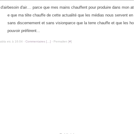
besoin d'air.... parce que mes mains chauffent pour produire dans mon at
e que ma tête chauffe de cette actualité que les médias nous servent en
sans discernement et sans visionparce que la terre chauffe et que les 
pouvoir préfèrent...
labla etc à 16:04 -
Commentaires [
…
]
- Permalien [
#
]