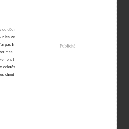
 de décli
ur les ve
'ai pas h
Publicité
iner mes
blement l
x colorés
es client