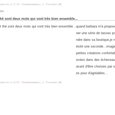
labla etc à 17:16 -
Commentaires [
…
]
- Permalien [
#
]
2016
 thé sont deux mots qui vont très bien ensemble...
quand barbara m'a proposé
ner une série de tasses po
ndre dans sa boutique,je n
ésité une seconde...imag
petites créations conforta
ovées dans des écheveau
avant d'être choisies par s
es pour d'agréables...
labla etc à 14:00 -
Commentaires [
…
]
- Permalien [
#
]