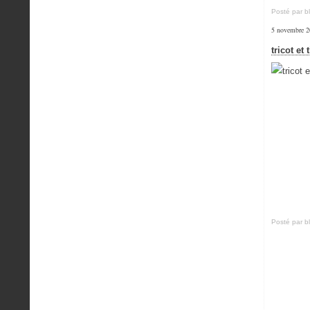
Posté par b
5 novembre 
tricot et
Posté par b