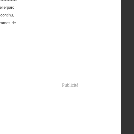
elierparc
 continu,
hommes de
Publicité