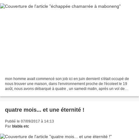
mon homme avait commencé son job ici en juin dernieril s'était occupé de
nous trouver une maison, dans l'environnement proche de l'écoleet le 19
août, nous avons débarqué à quatre , un samedi matin, aprés un vol de
nuitnanti d'un toit et de quelques fournitures...
quatre mois... et une éternité !
Publié le 07/09/2017 à 14:13
Par
blabla etc