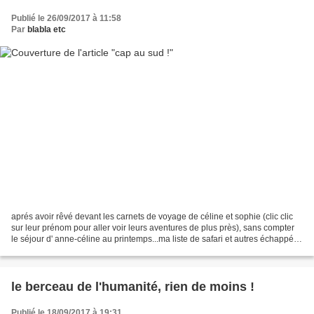
Publié le 26/09/2017 à 11:58
Par
blabla etc
aprés avoir rêvé devant les carnets de voyage de céline et sophie (clic clic
sur leur prénom pour aller voir leurs aventures de plus près), sans compter
le séjour d' anne-céline au printemps...ma liste de safari et autres échappées
africaines n'est pas...
le berceau de l'humanité, rien de moins !
Publié le 18/09/2017 à 19:31