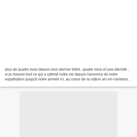
plus de quatre mois depuis mon dernier billet...quatre mois et une éternité ,
si je mesure tout ce qui a rythmé notre vie depuis l'annonce de notre
expatriation jusqu'à notre arrivée ici, au coeur de la nation arc-en-cielalors,
par quoi commencer ?ces...