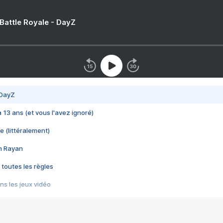
 Battle Royale - DayZ
 DayZ
 a 13 ans (et vous l'avez ignoré)
e (littéralement)
im Rayan
 toutes les règles
s les jeux vidéo
us choquant de Rockstar ? - Le scandale BULLY
e plus moche de Steam