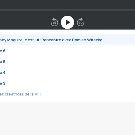
bey Maguire, c'est lui ! Rencontre avec Damien Witecka
e 6
e 5
e 4
e 3
s créatrices de la VF !
e 2
e 1
e Mektoub My Love arrive enfin ! Rencontre avec Shaïn Boumedine et Sal