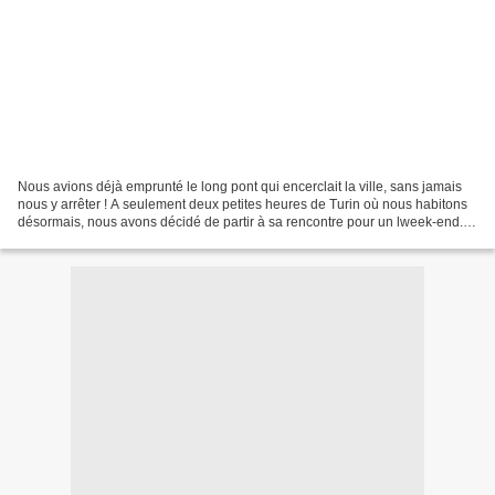
Nous avions déjà emprunté le long pont qui encerclait la ville, sans jamais
nous y arrêter ! A seulement deux petites heures de Turin où nous habitons
désormais, nous avons décidé de partir à sa rencontre pour un lweek-end...
Gênes, Genova, Genoa ! Et...