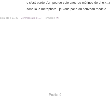
e s'est parée d'un peu de soie avec du mérinos de choix..
sons là la métaphore...je vous parle du nouveau modèle...
labla etc à 11:39 -
Commentaires [
…
]
- Permalien [
#
]
Publicité