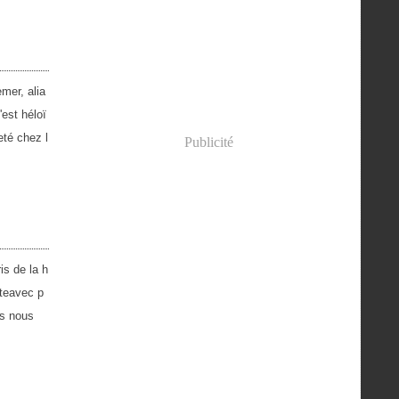
emer, alia
'est héloï
eté chez l
Publicité
is de la h
nteavec p
rs nous