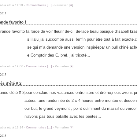
labla etc à 11:19 -
Commentaires [
…
]
- Permalien [
#
]
 2015
ande favorito !
à force de voir fleurir de-ci, de-làce beau basique d'isabell kra
s lilalu j'ai succombé aussi !enfin pour être tout à fait exacte,c
se qui m'a demandé une version inspiréepar un pull chiné ach
e Comptoir des C. bref, j'ai tricoté...
labla etc à 19:00 -
Commentaires [
…
]
- Permalien [
#
]
 2015
és d'été # 2
pour conclure nos vacances entre isère et drôme,nous avons pr
auteur...une randonnée de 2 x 4 heures entre montée et desce
our but, le grand veymont , point culminant du massif du verco
n'avons pas tous bataillé avec les pentes...
labla etc à 13:14 -
Commentaires [
…
]
- Permalien [
#
]
 2015