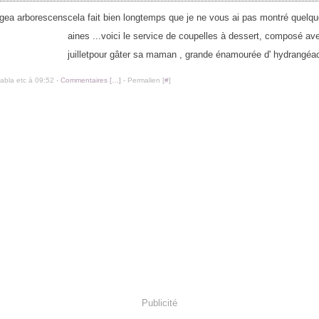
cela fait bien longtemps que je ne vous ai pas montré quelqu
aines ...voici le service de coupelles à dessert, composé ave
juilletpour gâter sa maman , grande énamourée d' hydrangéa
labla etc à 09:52 -
Commentaires [
…
]
- Permalien [
#
]
Publicité