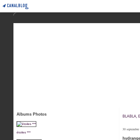
Albums Photos
BLABLA, 
30 septembre
étoiles ***
hydrange