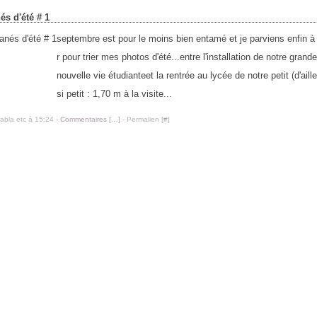
és d'été # 1
septembre est pour le moins bien entamé et je parviens enfin 
r pour trier mes photos d'été...entre l'installation de notre grand
nouvelle vie étudianteet la rentrée au lycée de notre petit (d'aill
si petit : 1,70 m à la visite...
labla etc à 15:24 -
Commentaires [
…
]
- Permalien [
#
]