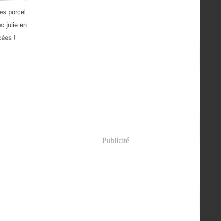
es porcel
c julie en
cées !
Publicité