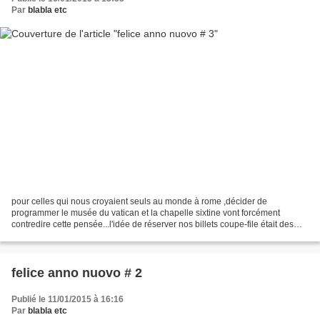
Par
blabla etc
pour celles qui nous croyaient seuls au monde à rome ,décider de
programmer le musée du vatican et la chapelle sixtine vont forcément
contredire cette pensée...l'idée de réserver nos billets coupe-file était des
plus prévoyantes au regard de la queue...
felice anno nuovo # 2
Publié le 11/01/2015 à 16:16
Par
blabla etc