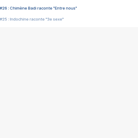
#26 : Chimène Badi raconte "Entre nous"
#25 : Indochine raconte "3e sexe"
#24 : Zaho raconte "C'est chelou"
#23 : Patrick Bruel raconte "Au café des délices"
#22 : Kyo raconte "Le chemin"
#21 : Nolwenn Leroy raconte "Cassé"
#20 : Patrick Hernandez raconte "Born to be alive"
#19 : Lorie raconte "Près de moi"
#18 : Michael Jones raconte "A nos actes manqués" (avec Jean-Jacque
#17 : Khaled raconte "Aïcha"
#16 : Corneille raconte "Parce qu'on vient de loin"
#15 : Indochine raconte "L'aventurier"