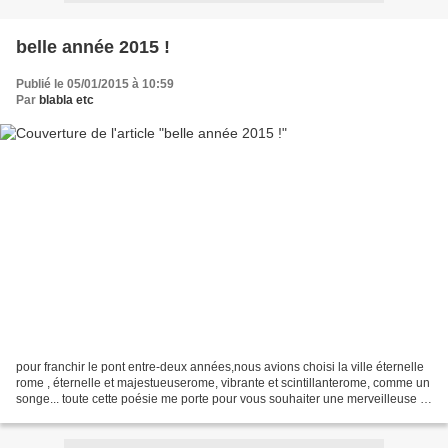
belle année 2015 !
Publié le 05/01/2015 à 10:59
Par
blabla etc
pour franchir le pont entre-deux années,nous avions choisi la ville éternelle
rome , éternelle et majestueuserome, vibrante et scintillanterome, comme un
songe... toute cette poésie me porte pour vous souhaiter une merveilleuse et
douce nouvelle année...