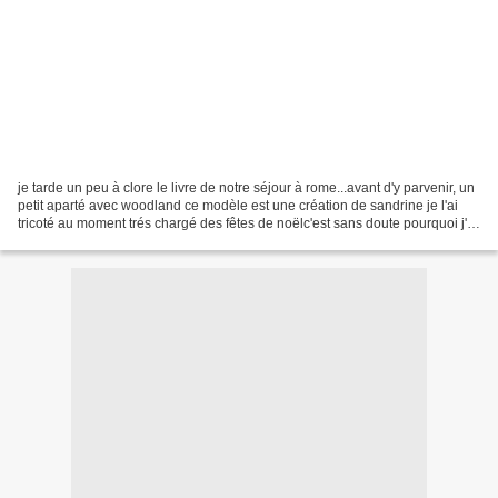
je tarde un peu à clore le livre de notre séjour à rome...avant d'y parvenir, un
petit aparté avec woodland ce modèle est une création de sandrine je l'ai
tricoté au moment trés chargé des fêtes de noëlc'est sans doute pourquoi j'ai
tant traîné à vous...