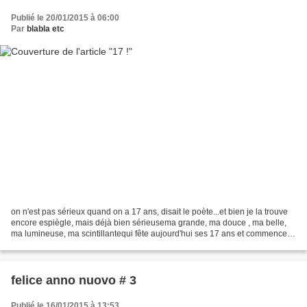
Publié le 20/01/2015 à 06:00
Par
blabla etc
on n'est pas sérieux quand on a 17 ans, disait le poète...et bien je la trouve
encore espiègle, mais déjà bien sérieusema grande, ma douce , ma belle,
ma lumineuse, ma scintillantequi fête aujourd'hui ses 17 ans et commence à
dessiner ce que sera sa vieavec...
felice anno nuovo # 3
Publié le 16/01/2015 à 13:53