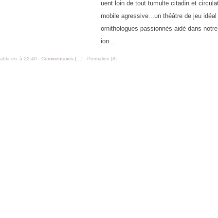
uent loin de tout tumulte citadin et circula
mobile agressive...un théâtre de jeu idéal
ornithologues passionnés aidé dans notre
ion...
labla etc à 22:40 -
Commentaires [
…
]
- Permalien [
#
]