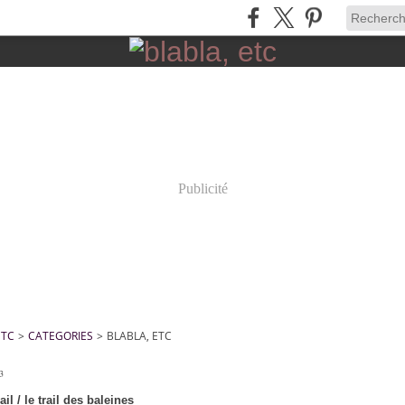
Publicité
ETC
>
CATEGORIES
>
BLABLA, ETC
23
ail / le trail des baleines