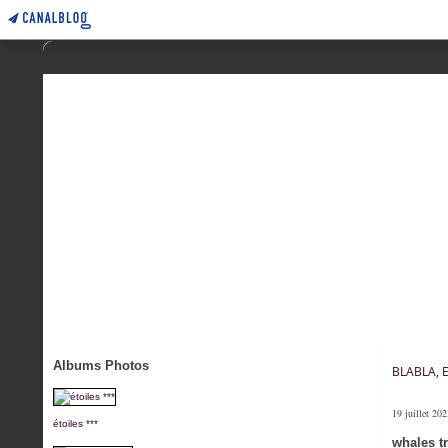
Albums Photos
BLABLA, 
19 juillet 20
étoiles ***
whales tr