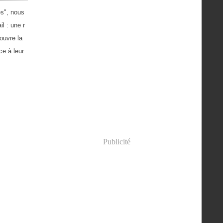
es", nous
l : une r
ouvre la
ce à leur
Publicité