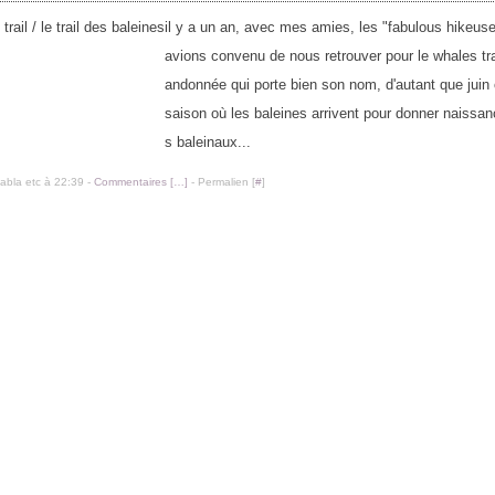
il y a un an, avec mes amies, les "fabulous hikeus
avions convenu de nous retrouver pour le whales trai
andonnée qui porte bien son nom, d'autant que juin 
saison où les baleines arrivent pour donner naissan
s baleinaux...
labla etc à 22:39 -
Commentaires [
…
]
- Permalien [
#
]