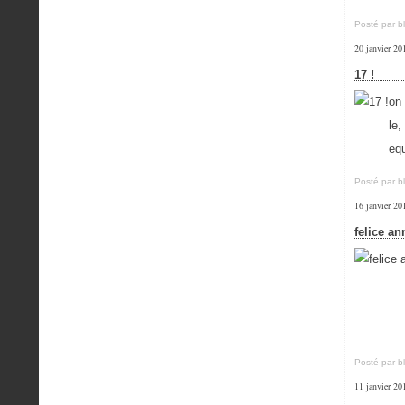
Posté par b
20 janvier 20
17 !
on 
le
eq
Posté par b
16 janvier 20
felice a
Posté par b
11 janvier 20