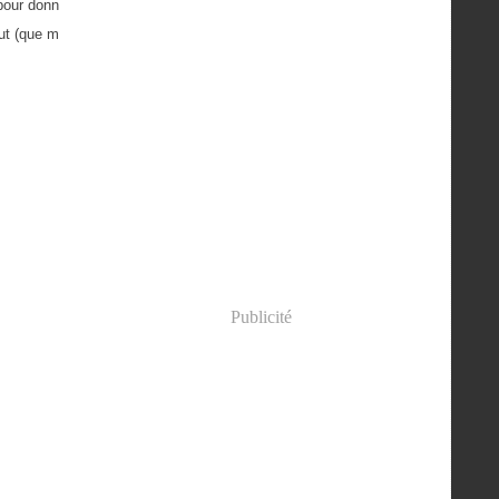
 pour donn
aut (que m
Publicité