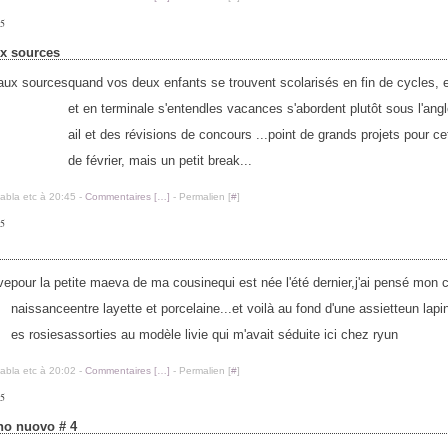
15
ux sources
quand vos deux enfants se trouvent scolarisés en fin de cycles,
et en terminale s'entendles vacances s'abordent plutôt sous l'angl
ail et des révisions de concours ...point de grands projets pour c
de février, mais un petit break...
labla etc à 20:45 -
Commentaires [
…
]
- Permalien [
#
]
15
e
pour la petite maeva de ma cousinequi est née l'été dernier,j'ai pensé mon
naissanceentre layette et porcelaine...et voilà au fond d'une assietteun lapi
es rosiesassorties au modèle livie qui m'avait séduite ici chez ryun
labla etc à 20:02 -
Commentaires [
…
]
- Permalien [
#
]
15
nno nuovo # 4