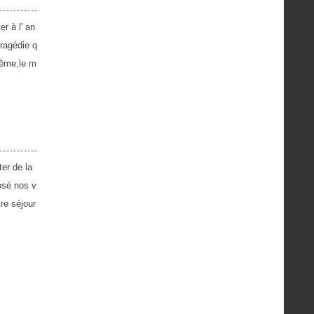
r à l' an
tragédie q
 même,le m
ter de la
posé nos v
re séjour