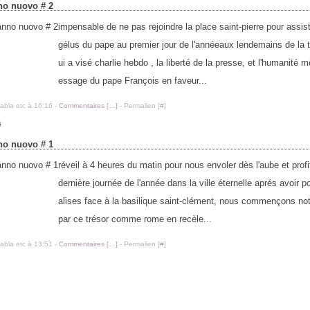
nno nuovo # 2
impensable de ne pas rejoindre la place saint-pierre pour assiste
gélus du pape au premier jour de l'annéeaux lendemains de la 
ui a visé charlie hebdo , la liberté de la presse, et l'humanité
essage du pape François en faveur...
labla etc à 16:16 -
Commentaires [
…
]
- Permalien [
#
]
5
nno nuovo # 1
réveil à 4 heures du matin pour nous envoler dès l'aube et profi
dernière journée de l'année dans la ville éternelle aprés avoir 
alises face à la basilique saint-clément, nous commençons not
par ce trésor comme rome en recèle...
labla etc à 13:51 -
Commentaires [
…
]
- Permalien [
#
]