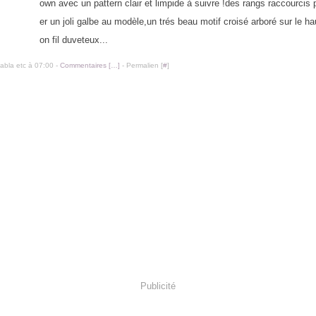
own avec un pattern clair et limpide à suivre !des rangs raccourcis
er un joli galbe au modèle,un trés beau motif croisé arboré sur le h
on fil duveteux...
labla etc à 07:00 -
Commentaires [
…
]
- Permalien [
#
]
Publicité