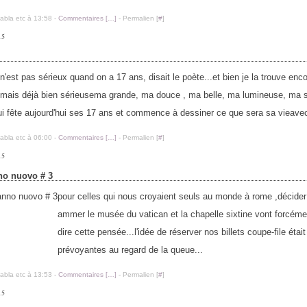
labla etc à 13:58 -
Commentaires [
…
]
- Permalien [
#
]
15
n'est pas sérieux quand on a 17 ans, disait le poète...et bien je la trouve enc
, mais déjà bien sérieusema grande, ma douce , ma belle, ma lumineuse, ma sc
ui fête aujourd'hui ses 17 ans et commence à dessiner ce que sera sa vieavec
labla etc à 06:00 -
Commentaires [
…
]
- Permalien [
#
]
15
nno nuovo # 3
pour celles qui nous croyaient seuls au monde à rome ,décider
ammer le musée du vatican et la chapelle sixtine vont forcéme
dire cette pensée...l'idée de réserver nos billets coupe-file étai
prévoyantes au regard de la queue...
labla etc à 13:53 -
Commentaires [
…
]
- Permalien [
#
]
15