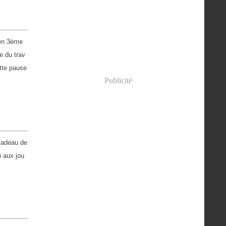
 en 3ème
e du trav
ette pause
Publicité
 cadeau de
n aux jou