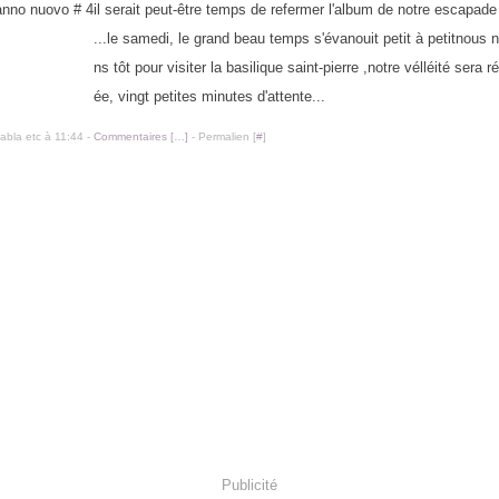
il serait peut-être temps de refermer l'album de notre escapad
...le samedi, le grand beau temps s'évanouit petit à petitnous 
ns tôt pour visiter la basilique saint-pierre ,notre vélléité sera
ée, vingt petites minutes d'attente...
labla etc à 11:44 -
Commentaires [
…
]
- Permalien [
#
]
Publicité