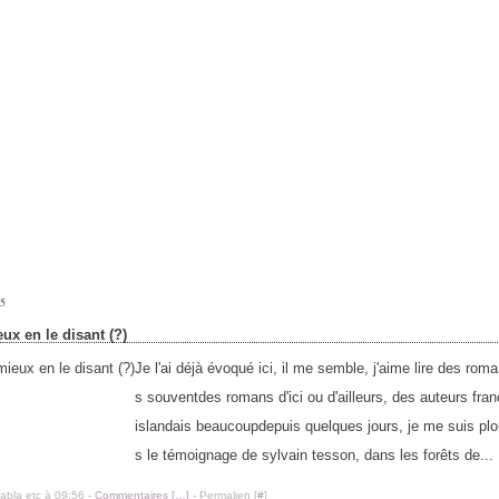
15
ux en le disant (?)
Je l'ai déjà évoqué ici, il me semble, j'aime lire des roma
s souventdes romans d'ici ou d'ailleurs, des auteurs fran
islandais beaucoupdepuis quelques jours, je me suis pl
s le témoignage de sylvain tesson, dans les forêts de...
labla etc à 09:56 -
Commentaires [
…
]
- Permalien [
#
]