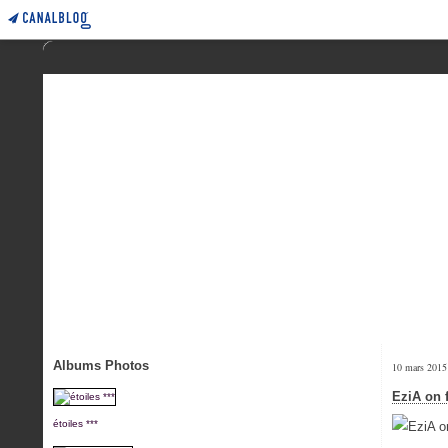
Albums Photos
10 mars 2015
EziA on 
étoiles ***