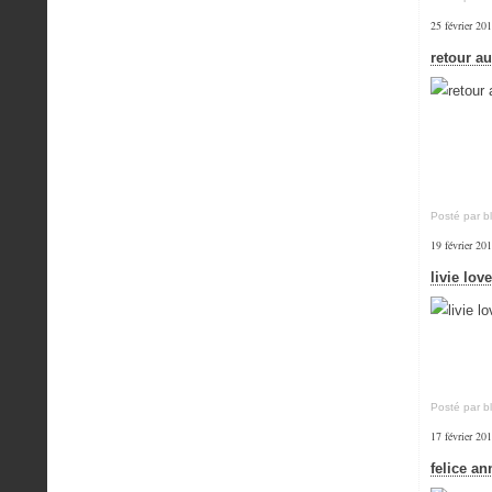
25 février 20
retour a
Posté par b
19 février 20
livie lov
Posté par b
17 février 20
felice a