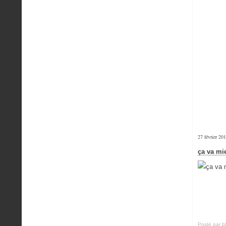
27 février 20
ça va mie
Posté par b