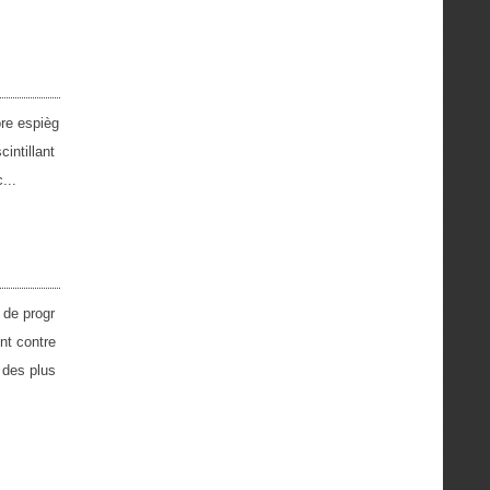
ore espièg
intillant
...
 de progr
nt contre
t des plus