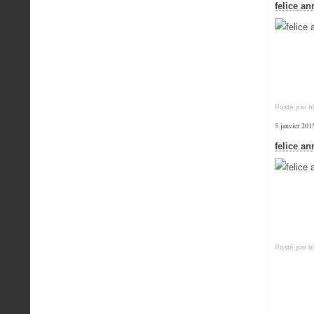
felice a
Posté par b
5 janvier 201
felice a
Posté par b