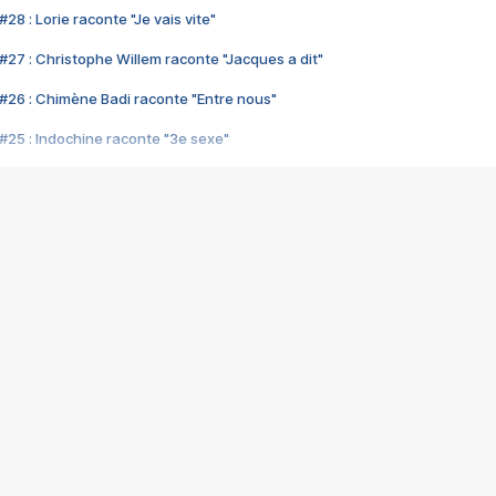
28 : Lorie raconte "Je vais vite"
#27 : Christophe Willem raconte "Jacques a dit"
#26 : Chimène Badi raconte "Entre nous"
#25 : Indochine raconte "3e sexe"
#24 : Zaho raconte "C'est chelou"
#23 : Patrick Bruel raconte "Au café des délices"
#22 : Kyo raconte "Le chemin"
#21 : Nolwenn Leroy raconte "Cassé"
#20 : Patrick Hernandez raconte "Born to be alive"
#19 : Lorie raconte "Près de moi"
#18 : Michael Jones raconte "A nos actes manqués" (avec Jean-Jacque
#17 : Khaled raconte "Aïcha"