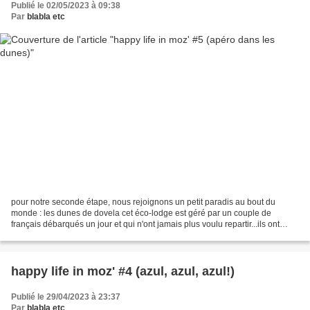
Publié le 02/05/2023 à 09:38
Par
blabla etc
pour notre seconde étape, nous rejoignons un petit paradis au bout du
monde : les dunes de dovela cet éco-lodge est géré par un couple de
français débarqués un jour et qui n'ont jamais plus voulu repartir...ils ont
conçu leur refuge en l'intégrant harmonieusement...
happy life in moz' #4 (azul, azul, azul!)
Publié le 29/04/2023 à 23:37
Par
blabla etc