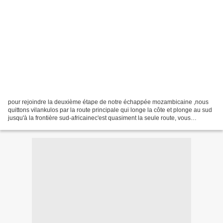
pour rejoindre la deuxième étape de notre échappée mozambicaine ,nous
quittons vilankulos par la route principale qui longe la côte et plonge au sud
jusqu'à la frontière sud-africainec'est quasiment la seule route, vous
imaginez donc le trafic....se côtoient...