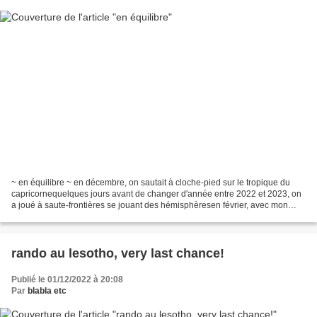
~ en équilibre ~ en décembre, on sautait à cloche-pied sur le tropique du
capricornequelques jours avant de changer d'année entre 2022 et 2023, on
a joué à saute-frontières se jouant des hémisphèresen février, avec mon
grand, nous marchions sur la ligne...
rando au lesotho, very last chance!
Publié le 01/12/2022 à 20:08
Par
blabla etc